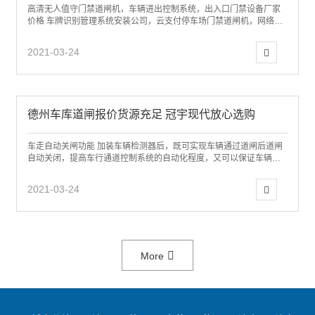
高清无人值守门禁道闸机，车辆进出控制系统，出入口门禁设备厂家
价格 车牌识别管理系统安装公司，云支付停车场门禁道闸机，网络停
车场收费管理设备价格 烟台海阳智能道闸...
2021-03-24
德州车库道闸报价货源充足 冠宇现代放心选购
车走自动关闸功能 加装车辆检测器后，既可实现车辆通过道闸后道闸
自动关闭，提高车行通道控制系统的自动化程度，又可以保证车辆停
止在闸杆下方式，闸杆下落，提高了通道管...
2021-03-24
More