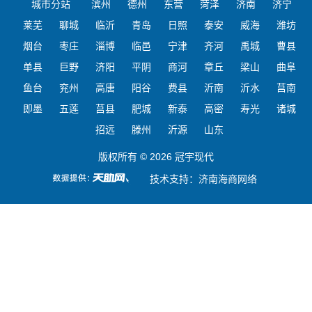
城市分站
滨州
德州
东营
菏泽
济南
济宁
莱芜
聊城
临沂
青岛
日照
泰安
威海
潍坊
烟台
枣庄
淄博
临邑
宁津
齐河
禹城
曹县
单县
巨野
济阳
平阴
商河
章丘
梁山
曲阜
鱼台
兖州
高唐
阳谷
费县
沂南
沂水
莒南
即墨
五莲
莒县
肥城
新泰
高密
寿光
诸城
招远
滕州
沂源
山东
版权所有 © 2026 冠宇现代
技术支持：
济南海商网络