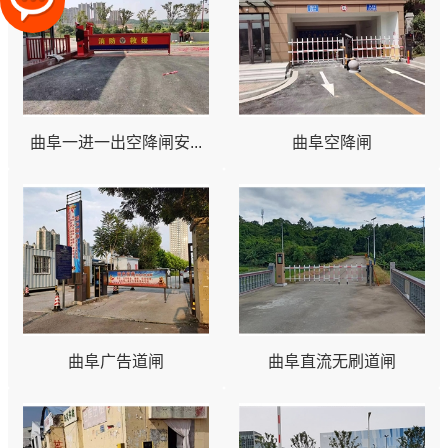
曲阜一进一出空降闸安...
曲阜空降闸
曲阜广告道闸
曲阜直流无刷道闸